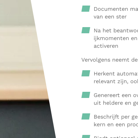
Documenten mark
van een ster
Na het beantwoo
ijkmomenten en 
activeren
Vervolgens neemt de
Herkent automa
relevant zijn, o
Genereert een ov
uit heldere en g
Beschrijft per g
kern en een pro