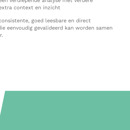
 een verdiepende analyse met verdere
extra context en inzicht
consistente, goed leesbare en direct
jn die eenvoudig gevalideerd kan worden samen
r.