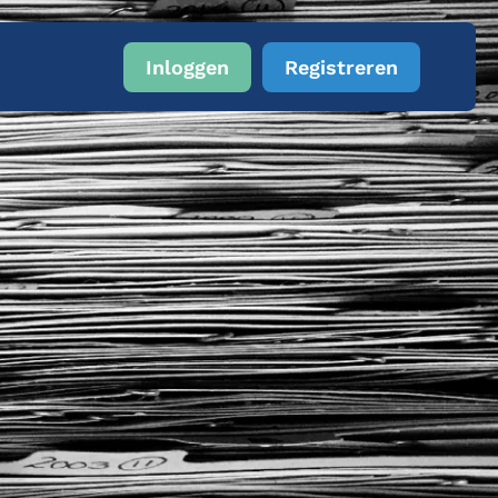
Inloggen
Registreren
m
ak een agent
enten en dossiers
ikkelingen
ellen
bruik van AI