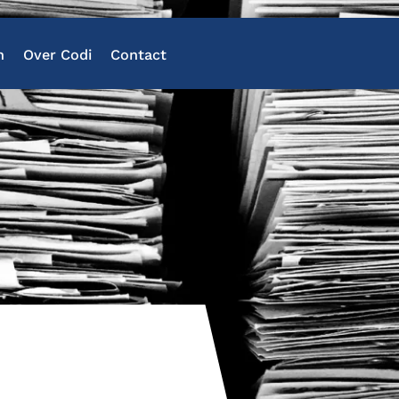
n
Over Codi
Contact
Al je data in een platfor
Voor ieder domein en ta
Chatten met jouw docum
Alerts bij relevante ontw
Keuzevrijheid in taalmod
Verantwoord en veilig ge