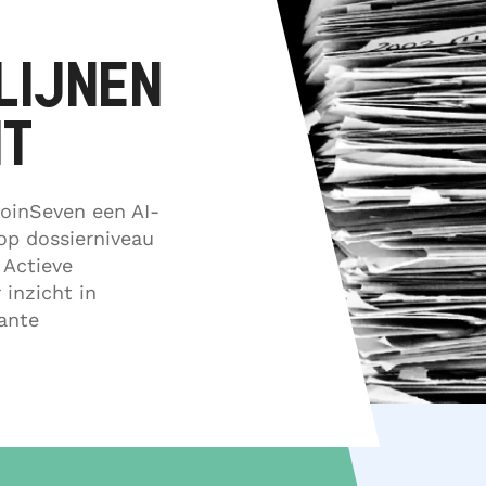
Training en ondersteuni
LIJNEN
HT
JoinSeven een AI-
 op dossierniveau
 Actieve
 inzicht in
ante