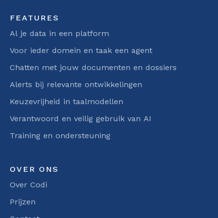
gebruik
FEATURES
van AI
Al je data in een platform
Trainin
Voor ieder domein en taak een agent
g en
Chatten met jouw documenten en dossiers
onderst
Alerts bij relevante ontwikkelingen
euning
Keuzevrijheid in taalmodellen
Verantwoord en veilig gebruik van AI
Training en ondersteuning
OVER ONS
Over Codi
Prijzen