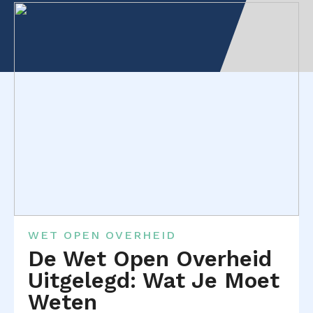
domein
en taak
een
agent
Chatte
n met
jouw
docum
enten
en
dossier
WET OPEN OVERHEID
s
De Wet Open Overheid
Uitgelegd: Wat Je Moet
Alerts
Weten
bij