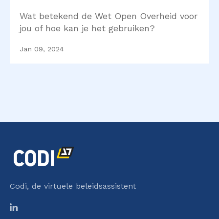
relevan
Wat betekend de Wet Open Overheid voor
te
jou of hoe kan je het gebruiken?
ontwik
kelinge
Jan 09, 2024
n
Keuzev
rijheid
in
taalmo
dellen
Verant
woord
Codi, de virtuele beleidsassistent
en
veilig