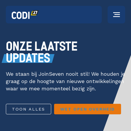
HOME
ONZE LAATSTE
FEATURES
UPDATES
Al je
We staan bij JoinSeven nooit stil! We houden je
data in
OVER CODI
graag op de hoogte van nieuwe ontwikkelingen
een
waar we mee momenteel bezig zijn.
platfor
PRIJZEN
m
TOON ALLES
WET OPEN OVERHEID
Voor
CONTACT
ieder